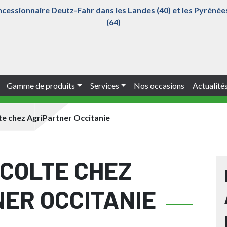
ncessionnaire Deutz-Fahr dans les Landes (40) et les Pyrénée
(64)
Gamme de produits
Services
Nos occasions
Actualité
e chez AgriPartner Occitanie
COLTE CHEZ
ER OCCITANIE