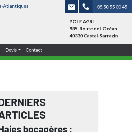
s-Atlantiques
05 58 55 00 45
POLE AGRI
985, Route de l'Océan
40330 Castel-Sarrazin
s
Devis
Contact
DERNIERS
ARTICLES
Haies bocagères :