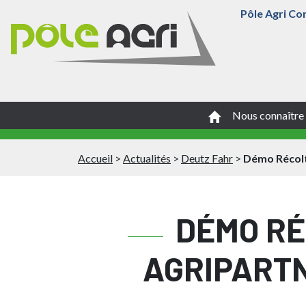
Pôle Agri Co
Nous connaître
Accueil
>
Actualités
>
Deutz Fahr
>
Démo Récolt
DÉMO RÉ
AGRIPARTN